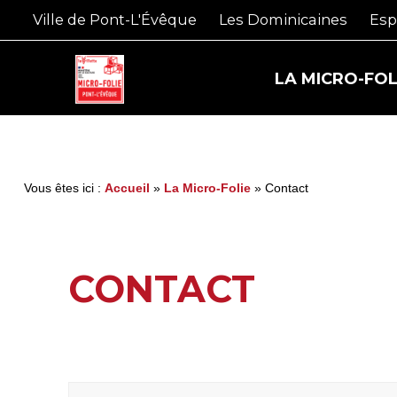
Ville de Pont-L'Évêque
Les Dominicaines
Esp
Micro-Folie
LA MICRO-FOL
Vous êtes ici :
Accueil
»
La Micro-Folie
»
Contact
CONTACT